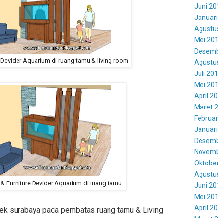
Juni 20
Januari
Agustu
Mei 20
Desemb
 Devider Aquarium di ruang tamu & living room
Agustu
Juli 20
Mei 20
April 2
Maret 
Februar
Januari
Desemb
Novemb
Oktobe
Agustu
 & Furniture Devider Aquarium di ruang tamu
Juni 20
Mei 20
April 2
tek surabaya pada pembatas ruang tamu & Living