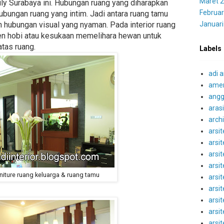
Maret 
ly Surabaya ini. Hubungan ruang yang diharapkan
Februar
bungan ruang yang intim. Jadi antara ruang tamu
Januari
in hubungan visual yang nyaman. Pada interior ruang
en hobi atau kesukaan memelihara hewan untuk
tas ruang.
Labels
adi a
amer
angg
aras
archi
arsit
arsi
arsit
arsit
urniture ruang keluarga & ruang tamu
arsit
arsi
arsit
arsi
arsit