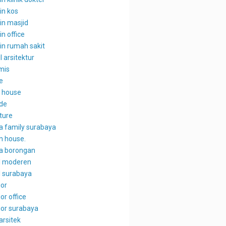
in kos
in masjid
n office
in rumah sakit
l arsitektur
mis
e
 house
de
ture
a family surabaya
n house.
a borongan
l moderen
l surabaya
ior
ior office
ior surabaya
arsitek