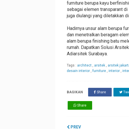
furniture berupa kayu berfinis
sebagai elemen transparant di 
juga diulangi yang diletakkan d
Hadirnya unsur alam berupa fu
dan menetralkan beragam eleme
alam berupa finishing batu me
rumah. Dapatkan Solusi Arsitek 
Adiarsitek Surabaya.
Tags :
architect
,
arsitek
,
arsitek jakar
desain interior
,
furniture
,
interior
,
inte
BAGIKAN
Share
Twe
Share
PREV