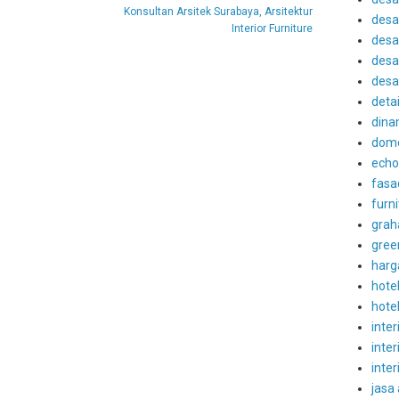
Konsultan Arsitek Surabaya, Arsitektur
desa
Interior Furniture
desa
desai
desa
detai
dina
dom
echo
fasa
furni
grah
gree
harg
hote
hote
inter
inter
inter
jasa 