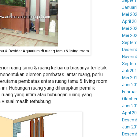
Septem
Januari
Mei 20
April 2
Mei 20
Mei 20
Septem
Desemb
amu & Devider Aquarium di ruang tamu & living room
Novemb
Septem
erior ruang tamu & ruang keluarga biasanya terletak
Juli 20
 menentukan elemen pembatas antar ruang, perlu
Mei 20
Terutama pembatas antara ruang tamu & living room
Juni 20
 ini. Hubungan ruang yang diharapkan pemilik
Februar
ruang yang intim atau hubungan ruang yang
Oktobe
a visual masih terhubung.
Juni 20
April 2
Desemb
Juni 20
Desemb