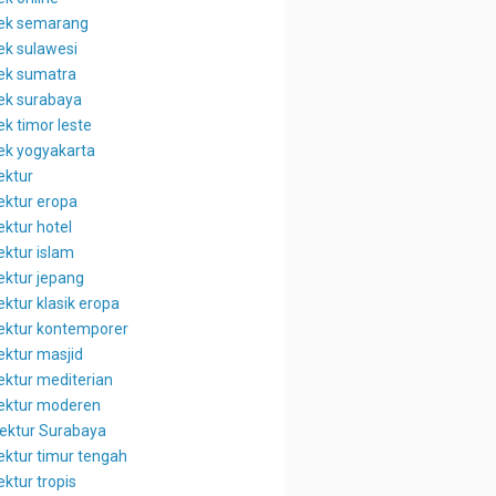
tek semarang
tek sulawesi
tek sumatra
tek surabaya
ek timor leste
tek yogyakarta
ektur
tektur eropa
ektur hotel
ektur islam
ektur jepang
ektur klasik eropa
tektur kontemporer
ektur masjid
tektur mediterian
tektur moderen
tektur Surabaya
tektur timur tengah
ektur tropis