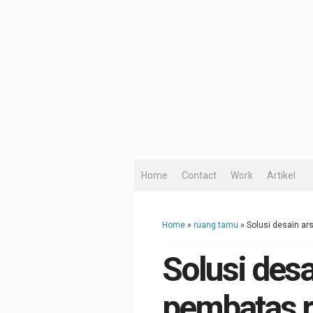
Home
Contact
Work
Artikel
Home
»
ruang tamu
»
Solusi desain ar
Solusi desa
pembatas 