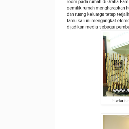
room pada rumah di Graha Fami
pemilik rumah mengharapkan hu
dan ruang keluarga tetap terjal
tamu kali ini mengangkat elem
dijadikan media sebagai pemba
interior f