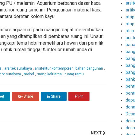
hing PU / melamin. Aquarium berbahan dasar kaca
arsit
interior ruang tamu ini. Penggunaan material kaca
artik
iantara deretan kolom kayu.
atap
atap
rniture aquarium pada ruangan dapat melembutkan
atsp
n yang ditampilkan di pembatas ruang ini. Unsur
austr
lengkapi tema hobi memelihara hewan dari pemilik
baha
untuk rumah tinggal & interior rumah anda di
bang
bang
bang
ta
,
arsitek surabaya
,
arsitektur kontemporer
,
bahan bangunan
,
bang
rior surabaya
,
mebel
,
ruang keluarga
,
ruang tamu
bank
bent
bent
et
Share
Share
Pin
dapu
den
Desa
desa
desai
NEXT
desai