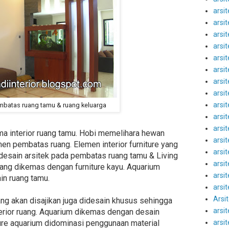
arsi
arsi
arsi
arsi
arsit
arsi
arsit
arsi
arsit
embatas ruang tamu & ruang keluarga
arsit
arsit
ma interior ruang tamu. Hobi memelihara hewan
arsit
en pembatas ruang. Elemen interior furniture yang
arsi
 desain arsitek pada pembatas ruang tamu & Living
arsit
yang dikemas dengan furniture kayu. Aquarium
arsi
in ruang tamu.
arsi
Arsi
g akan disajikan juga didesain khusus sehingga
arsi
erior ruang. Aquarium dikemas dengan desain
arsit
ture aquarium didominasi penggunaan material