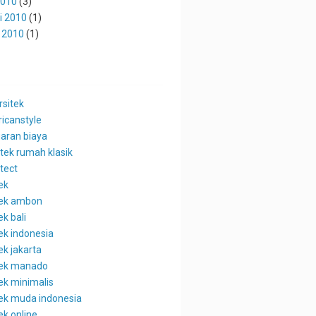
2010
(3)
i 2010
(1)
 2010
(1)
rsitek
icanstyle
aran biaya
itek rumah klasik
tect
ek
tek ambon
ek bali
ek indonesia
ek jakarta
tek manado
ek minimalis
tek muda indonesia
ek online