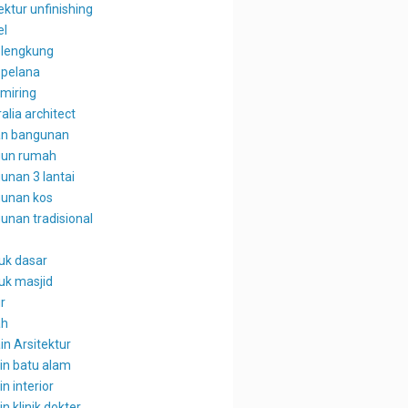
ektur unfinishing
el
 lengkung
 pelana
 miring
alia architect
n bangunan
un rumah
unan 3 lantai
unan kos
unan tradisional
uk dasar
uk masjid
r
ah
in Arsitektur
in batu alam
n interior
n klinik dokter