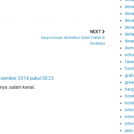
desa
desa
desai
desa
NEXT
detai
Karya Desain Arsitektur Hotel Coklat di
dina
Surabaya
dom
echo
fasa
furni
grah
esember 2014 pukul 00.23
gree
nya..salam kenal...
harg
hote
hote
inter
inter
inter
jasa 