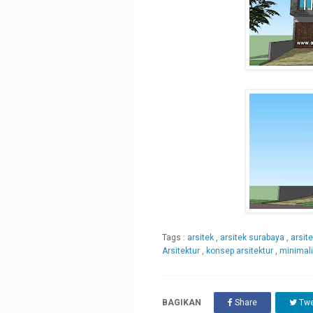
Tags :
arsitek
,
arsitek surabaya
,
arsit
Arsitektur
,
konsep arsitektur
,
minimal
BAGIKAN
Share
Twe