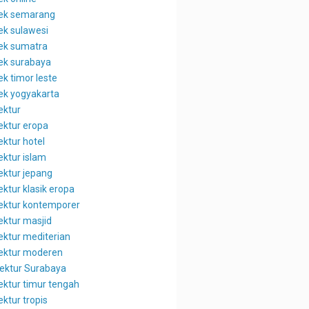
tek semarang
tek sulawesi
tek sumatra
tek surabaya
ek timor leste
tek yogyakarta
ektur
tektur eropa
ektur hotel
ektur islam
ektur jepang
ektur klasik eropa
tektur kontemporer
ektur masjid
tektur mediterian
tektur moderen
tektur Surabaya
tektur timur tengah
ektur tropis