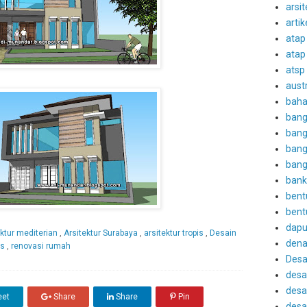
arsit
artik
atap
atap
atsp
austr
baha
bang
bang
bang
bang
bank
bent
bent
dapu
ektur mediterian
,
Arsitektur Surabaya
,
arsitektur tropis
,
Desain
den
is
,
renovasi rumah
Desa
desa
desai
et
Share
Share
Pin
desai