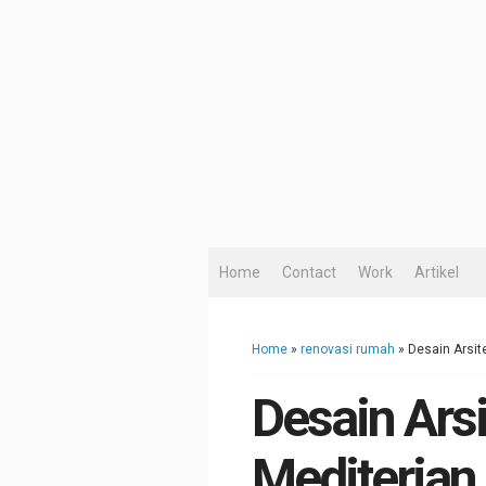
Home
Contact
Work
Artikel
Home
»
renovasi rumah
»
Desain Arsit
Desain Ars
Mediterian 