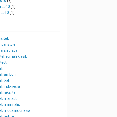
2010
(3)
i 2010
(1)
 2010
(1)
rsitek
icanstyle
aran biaya
itek rumah klasik
tect
ek
tek ambon
ek bali
ek indonesia
ek jakarta
tek manado
ek minimalis
tek muda indonesia
ek online