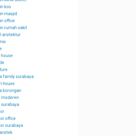
in kos
in masjid
n office
in rumah sakit
l arsitektur
mis
e
 house
de
ture
a family surabaya
n house.
a borongan
l moderen
l surabaya
ior
ior office
ior surabaya
arsitek