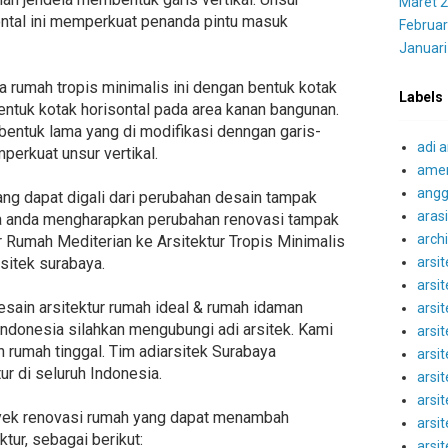
Maret 
ontal ini memperkuat penanda pintu masuk
Februar
Januari
a rumah tropis minimalis ini dengan bentuk kotak
Labels
bentuk kotak horisontal pada area kanan bangunan.
 bentuk lama yang di modifikasi denngan garis-
adi a
perkuat unsur vertikal.
amer
angg
ang dapat digali dari perubahan desain tampak
aras
ka anda mengharapkan perubahan renovasi tampak
archi
 Rumah Mediterian ke Arsitektur Tropis Minimalis
arsit
sitek surabaya.
arsi
esain arsitektur rumah ideal & rumah idaman
arsit
 indonesia silahkan mengubungi adi arsitek. Kami
arsit
 rumah tinggal. Tim adiarsitek Surabaya
arsit
r di seluruh Indonesia.
arsi
arsit
oyek renovasi rumah yang dapat menambah
arsi
tur, sebagai berikut:
arsit