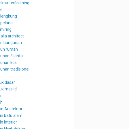
ektur unfinishing
el
 lengkung
 pelana
 miring
alia architect
n bangunan
un rumah
unan 3 lantai
unan kos
unan tradisional
uk dasar
uk masjid
r
ah
in Arsitektur
in batu alam
n interior
n klinik dokter