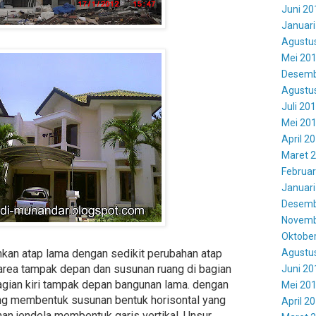
Juni 20
Januari
Agustu
Mei 20
Desemb
Agustu
Juli 20
Mei 20
April 2
Maret 
Februar
Januari
Desemb
Novemb
Oktobe
Agustu
kan atap lama dengan sedikit perubahan atap
area tampak depan dan susunan ruang di bagian
Juni 20
gian kiri tampak depan bangunan lama. dengan
Mei 20
ng membentuk susunan bentuk horisontal yang
April 2
an jendela membentuk garis vertikal. Unsur