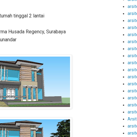
arsi
arsi
umah tinggal 2 lantai
arsi
arsi
arma Husada Regency, Surabaya
arsit
Munandar
arsi
arsit
arsi
arsit
arsit
arsit
arsit
arsi
arsit
arsi
arsi
Arsi
arsi
arsit