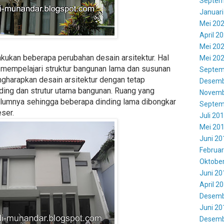
Septem
Januari
Mei 20
April 2
Mei 20
kukan beberapa perubahan desain arsitektur. Hal
Mei 20
mempelajari struktur bangunan lama dan susunan
Septem
gharapkan desain arsitektur dengan tetap
Desemb
ing dan strutur utama bangunan. Ruang yang
Novemb
belumnya sehingga beberapa dinding lama dibongkar
Septem
eser.
Juli 20
Mei 20
Juni 20
Februar
Oktobe
Juni 20
April 2
Desemb
Juni 20
Desemb