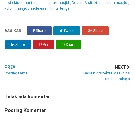
arsitektur timur tengah
,
bentuk masjid
,
Desain Arsitektur
,
desain masjid
,
kolom masjid
,
midle east
,
timur tengah
BAGIKAN
Share
Tweet
Share
Share
Pin
Share
PREV
NEXT
Posting Lama
Desain Arsitektur Masjid As
sakinah surabaya
Tidak ada komentar :
Posting Komentar