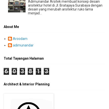
Adimunandar Arsitek membuat konsep desain
arsitektur hotel di Jl. Bratajaya Surabaya dengan
desain yang merubah arsitektur ruko lama
menjad...
About Me
Aroodam
adimunandar
Total Tayangan Halaman
6
0
3
8
1
3
Architect & Interior Planning