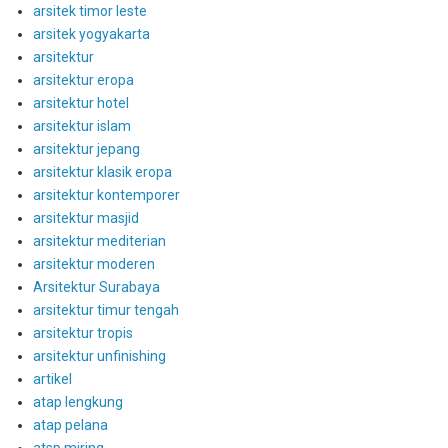
arsitek timor leste
arsitek yogyakarta
arsitektur
arsitektur eropa
arsitektur hotel
arsitektur islam
arsitektur jepang
arsitektur klasik eropa
arsitektur kontemporer
arsitektur masjid
arsitektur mediterian
arsitektur moderen
Arsitektur Surabaya
arsitektur timur tengah
arsitektur tropis
arsitektur unfinishing
artikel
atap lengkung
atap pelana
atsp miring