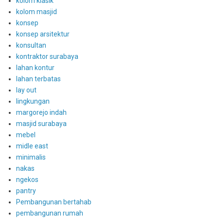
kolom klasik
kolom masjid
konsep
konsep arsitektur
konsultan
kontraktor surabaya
lahan kontur
lahan terbatas
lay out
lingkungan
margorejo indah
masjid surabaya
mebel
midle east
minimalis
nakas
ngekos
pantry
Pembangunan bertahab
pembangunan rumah