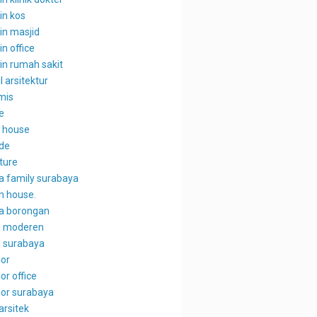
in kos
in masjid
n office
in rumah sakit
l arsitektur
mis
e
 house
de
ture
a family surabaya
n house.
a borongan
l moderen
l surabaya
ior
ior office
ior surabaya
arsitek