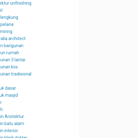
ektur unfinishing
el
 lengkung
 pelana
 miring
alia architect
n bangunan
un rumah
unan 3 lantai
unan kos
unan tradisional
uk dasar
uk masjid
r
ah
in Arsitektur
in batu alam
n interior
n klinik dokter