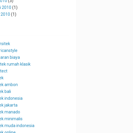
2010
(3)
i 2010
(1)
 2010
(1)
rsitek
icanstyle
aran biaya
itek rumah klasik
tect
ek
tek ambon
ek bali
ek indonesia
ek jakarta
tek manado
ek minimalis
tek muda indonesia
ek online