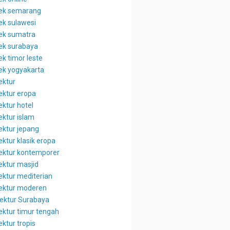
tek semarang
tek sulawesi
tek sumatra
tek surabaya
ek timor leste
tek yogyakarta
ektur
tektur eropa
ektur hotel
ektur islam
ektur jepang
ektur klasik eropa
tektur kontemporer
ektur masjid
tektur mediterian
tektur moderen
tektur Surabaya
tektur timur tengah
ektur tropis