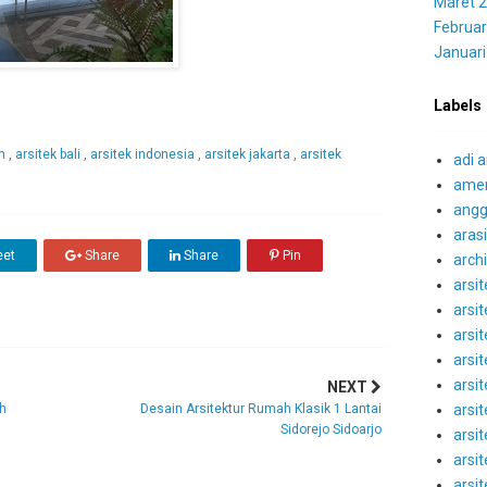
Maret 
Februar
Januari
Labels
on
,
arsitek bali
,
arsitek indonesia
,
arsitek jakarta
,
arsitek
adi a
amer
angg
aras
et
Share
Share
Pin
archi
arsit
arsi
arsit
arsit
arsit
NEXT
arsi
h
Desain Arsitektur Rumah Klasik 1 Lantai
Sidorejo Sidoarjo
arsit
arsi
arsit