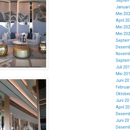
Septem
Januari
Mei 20
April 2
Mei 20
Mei 20
Septem
Desemb
Novemb
Septem
Juli 20
Mei 20
Juni 20
Februar
Oktobe
Juni 20
April 2
Desemb
Juni 20
Desemb