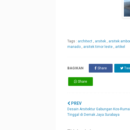
Tags :
architect
,
arsitek
,
arsitek amb
manado
,
arsitek timor leste
,
artikel
BAGIKAN
Share
Twe
Share
PREV
Desain Arsitektur Gabungan Kos-Ruma
Tinggal di Demak Jaya Surabaya