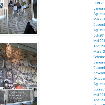
Juni 20
Januari
Agustu
Mei 20
Desemb
Agustu
Juli 20
Mei 20
April 2
Maret 
Februar
Januari
Desemb
Novemb
Oktobe
Agustu
Juni 20
Mei 20
April 2