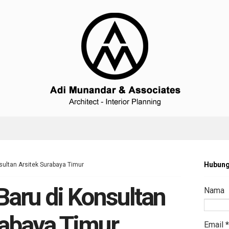
Hubung
ultan Arsitek Surabaya Timur
aru di Konsultan
Nama
rabaya Timur
Email
*