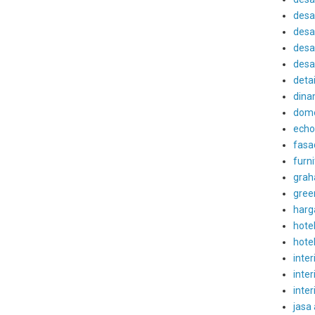
desa
desa
desai
desa
detai
dina
dom
echo
fasa
furni
grah
gree
harg
hote
hote
inter
inter
inter
jasa 