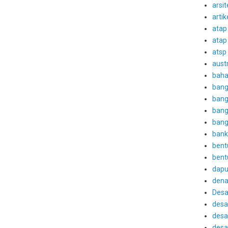
arsit
artik
atap
atap
atsp
austr
baha
bang
bang
bang
bang
bank
bent
bent
dapu
den
Desa
desa
desai
desai