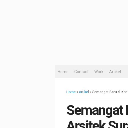
Home
Contact
Work
Artikel
Home
»
artikel
»
Semangat Baru di Kons
Semangat B
Arsitek Su